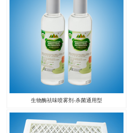
生物酶祛味喷雾剂-杀菌通用型